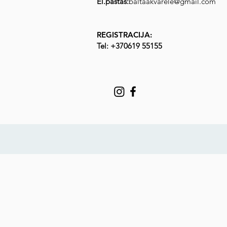
El.paštas:
baltaakvarele@gmail.com
REGISTRACIJA:
Tel: +370
619 55155