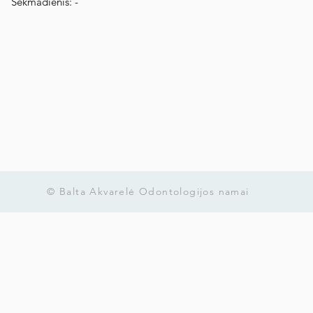
​Sekmadienis: -
© Balta Akvarelė Odontologijos namai