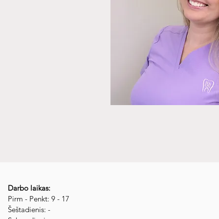
Darbo laikas:
Pirm - Penkt: 9 - 17
​​Šeštadienis: -